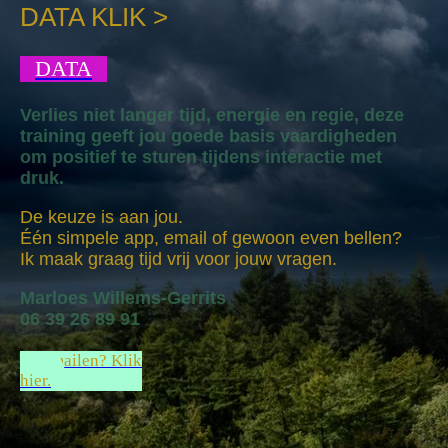
DATA KLIK >
DATA
Verlies niet langer tijd, energie en regie, deze
training geeft jou goede basis vaardigheden
om positief te sturen tijdens interactie met
druk.
De keuze is aan jou.
Één simpele app, email of gewoon even bellen?
Ik maak graag tijd vrij voor jouw vragen.
Marloes Willems-Gerrits
06 39 26 89 91
E-mailen? Klik
hier.