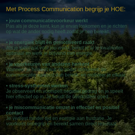
Met Process Communication begrijp je HOE:
• jouw communicatievoorkeur werkt
Pas als je deze kent, kun je ervan loskomen en je richten
op wat de ander nodig heeft zodat je hen bereikt.
• je energiek blijft én gemotiveerd raakt
Als je weet wat voor jou werkt, benut je al je kwaliteiten
optimaal en werk je blijvend met energie.
• je voorkeuren van anderen herkent
Wanneer je herkent wat de ander stimuleert, de
communicatie aanpast dan bereik- en motiveer je elkaar.
• stress-systhemen werken
Je observeert en voorspelt negatief gedrag en je speelt
hier effectief op in. Je houdt de (werk)sfeer goed.
• je miscommunicatie omzet in effectief en positief
contact
Je verliest minder tijd en energie aan frustratie. Je
voorkomt onbegrip en bereikt samen direct resultaat.