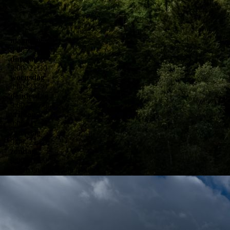
maandag
9
:
00
–
21
:
30
dinsdag
9
:
00
–
21
:
30
woensdag
9
:
00
–
21
:
30
donderdag
9
:
00
–
21
:
30
vrijdag
9
:
00
–
21
:
30
zaterdag
9
:
00
–
21
:
30
zondag
9
:
00
–
21
:
30
dagen en tijden zijn flexibel