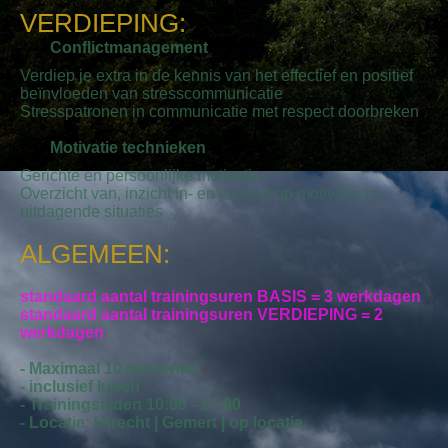
VERDIEPING:
Conflictmanagement
Verdiep je extra in de kennis van het effectief en positief
beïnvloeden van stresscommunicatie
Stresspatronen in communicatie met respect doorbreken
Motivatie technieken
Gerichte en persoonlijke motivatie
Overzicht van, inzicht in- en invloed op motivatie in
uitdagende situaties
ALGEMEEN:
standaard aantal trainingsuren BASIS = 3 werkdagen
standaard aantal trainingsuren VERDIEPING = 2
werkdagen
- Maximaal 10 personen
- inclusief lunch
- Trainingstijden 10:00 - 17:00
- Locatie: Utrecht | Gemert | op locatie