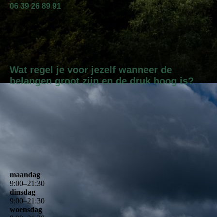
06 39 26 89 91
Wat regel je voor jezelf wanneer de
belangen groot zijn en de druk hoog is?
maandag
9
:
00
–
21
:
30
dinsdag
9
:
00
–
21
:
30
woensdag