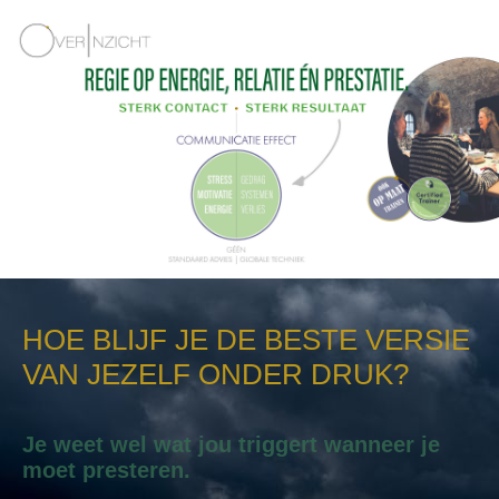
HOE BLIJF JE DE BESTE VERSIE
VAN JEZELF ONDER DRUK?
Je weet wel wat jou triggert wanneer je
moet presteren.