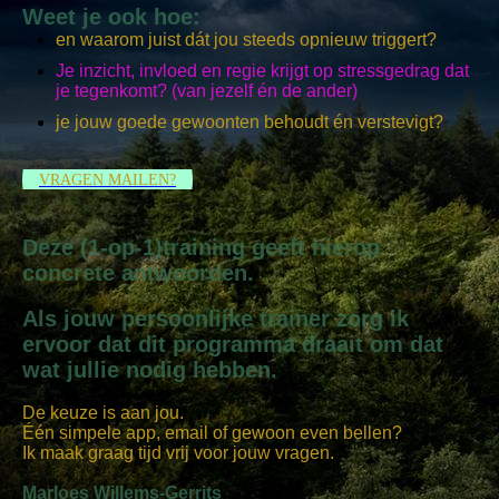
Weet je ook hoe:
en waarom juist dát jou steeds opnieuw triggert?
Je inzicht, invloed en regie krijgt op stressgedrag dat
je tegenkomt? (van jezelf én de ander)
je jouw goede gewoonten behoudt én verstevigt?
VRAGEN MAILEN?
Deze (1-op-1)training geeft hierop
concrete antwoorden.
Als jouw persoonlijke trainer zorg ik
ervoor dat dit programma draait om dat
wat jullie nodig hebben.
De keuze is aan jou.
Één simpele app, email of gewoon even bellen?
Ik maak graag tijd vrij voor jouw vragen.
Marloes Willems-Gerrits