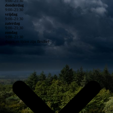
9
:
00
–
21
:
30
donderdag
9
:
00
–
21
:
30
vrijdag
9
:
00
–
21
:
30
zaterdag
9
:
00
–
21
:
30
zondag
9
:
00
–
21
:
30
dagen en tijden zijn flexibel